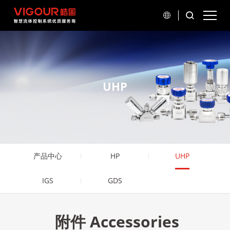
UHP
产品中心
HP
UHP
IGS
GDS
附件
Accessories