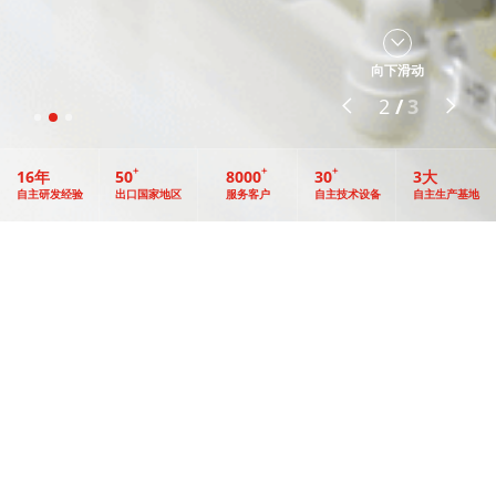
向下滑动
3
/
3
16
年
50
8000
30
3
大
自主研发经验
出口国家地区
服务客户
自主技术设备
自主生产基地
关于我们
ABOUT US
皓固VIGOUR,成立于2014年,公司总部坐落于上海市G60科技创