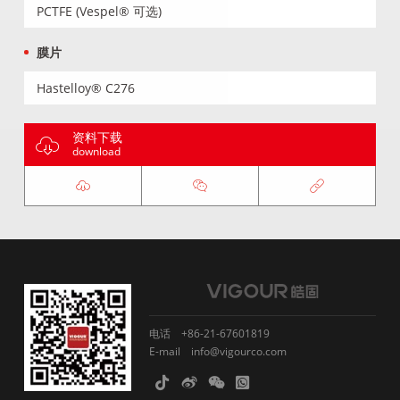
PCTFE (Vespel® 可选)
膜片
Hastelloy® C276
资料下载
download
电话
+86-21-67601819
E-mail
info@vigourco.com