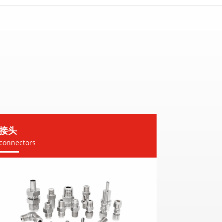
接头
connectors