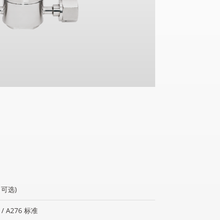
a 可选)
/ A276 标准