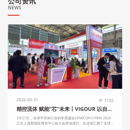
公司资讯
NEWS
2026-03-31
1132
精控流体 赋能“芯”未来丨VIGOUR 以自
研“硬实力”筑牢半导体流体控制基石
3月27日，全球半导体行业的年度盛会SEMICON CHINA 2026
正在上海新国际博览中心如火如荼地进行。在这场汇聚了全球
顶尖智慧与前沿技术的盛宴中，国内超高纯流体控制领域的一