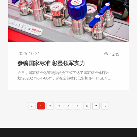
2025-10-31
1249
参编国家标准 彰显领军实力
近日，国家标准化管理委员会正式下达了国家标准修订计
划“20232716-T-604”，旨在全部替代已实施多年的GB/T
12245-2006《减压阀性能试验方法》。在此次备受行业瞩目的
国标升级中，上海皓固机械工业有限公司（VIGOUR皓固） 凭
借其深厚的技术积淀与行业影响力，获邀成为核心起草单位之
一。这不仅是一项崇高的荣誉，更是对VIGOUR皓固技术实力与
行业贡献的权威认可，标志着VIGOUR皓固已从行业标准的遵循
«
1
2
3
4
5
6
7
»
者，跃升为国家技术规则与质量标杆的制定者。