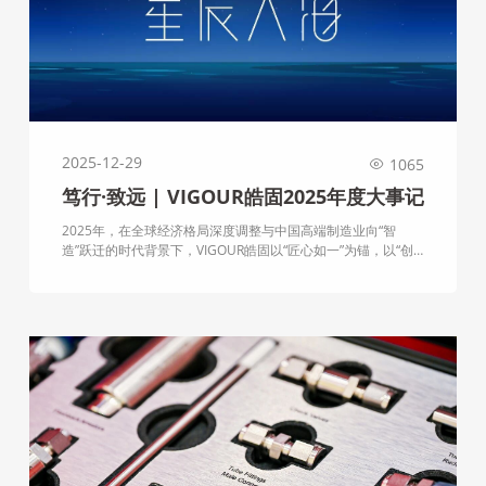
2025-12-29
1065
笃行·致远 | VIGOUR皓固2025年度大事记
2025年，在全球经济格局深度调整与中国高端制造业向“智
造”跃迁的时代背景下，VIGOUR皓固以“匠心如一”为锚，以“创
新驱动”为帆，在智慧流体控制的航道上稳健前行。这一年，我
们不仅在核心技术上实现关键突破，更完成了品牌价值的战略
升华，以前瞻的布局参与全球竞争。此篇大事记，旨在铭刻全
体VIGOUR人奋斗的足迹，并感谢每一位合作伙伴的信任与同
行。