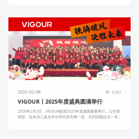
线企业——VIGOUR皓固，以其精心打造的54平方米展台，向业
界展示了其在半导体设备零部件领域的硬核实力与创新成果，
成为全场瞩目的焦点。
2026-02-08
1161
VIGOUR丨2025年度盛典圆满举行
2026年2月5日，VIGOUR皓固2025年度盛典隆重举行。公司管
理层、全体员工及合作伙伴代表齐聚一堂，共同回顾过去一年
在高端气体减压阀领域稳扎稳打的发展历程，表彰先进典型，
并展望新一年的战略方向。整场年会庄重而热烈，既有对专业
精神的致敬，也有对未来的坚定信心。