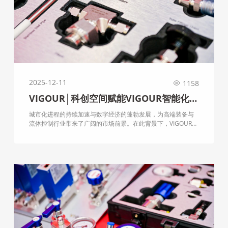
2025-12-11
1158
VIGOUR│科创空间赋能VIGOUR智能化升
级 夯实半导体流体控制创新基石
城市化进程的持续加速与数字经济的蓬勃发展，为高端装备与
流体控制行业带来了广阔的市场前景。在此背景下，VIGOUR皓
固作为深耕半导体流体控制系统、气体减压阀及管阀配件的高
科技企业，通过引入“企知道科创空间”平台，实现了研发创新关
键环节的数字化与智能化升级，为公司高质量发展注入了强劲
动力。